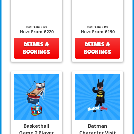
Was:
From £220
Was:
From £190
Now:
From £220
Now:
From £190
DETAILS &
DETAILS &
BOOKINGS
BOOKINGS
Basketball
Batman
Game 2 Player
Character Visit