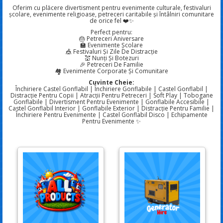
Oferim cu plăcere divertisment pentru evenimente culturale, festivaluri
școlare, evenimente religioase, petreceri caritabile și întâlniri comunitare
de orice fel ❤️✨
Perfect pentru:
🎂 Petreceri Aniversare
🏫 Evenimente Școlare
🎪 Festivaluri Și Zile De Distracție
💒 Nunți Și Botezuri
🎉 Petreceri De Familie
🏘️ Evenimente Corporate Și Comunitare
Cuvinte Cheie:
Închiriere Castel Gonflabil | Închiriere Gonflabile | Castel Gonflabil |
Distracție Pentru Copii | Atracții Pentru Petreceri | Soft Play | Tobogane
Gonflabile | Divertisment Pentru Evenimente | Gonflabile Accesibile |
Castel Gonflabil Interior | Gonflabile Exterior | Distracție Pentru Familie |
Închiriere Pentru Evenimente | Castel Gonflabil Disco | Echipamente
Pentru Evenimente ✨