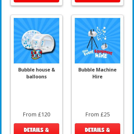
Bubble house &
Bubble Machine
balloons
Hire
From £120
From £25
DETAILS &
DETAILS &