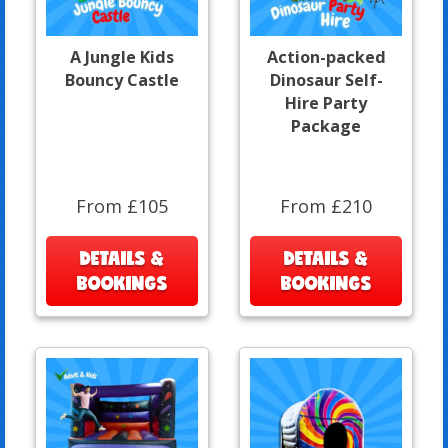
A Jungle Kids
Action-packed
Bouncy Castle
Dinosaur Self-
Hire Party
Package
From £105
From £210
DETAILS &
DETAILS &
BOOKINGS
BOOKINGS