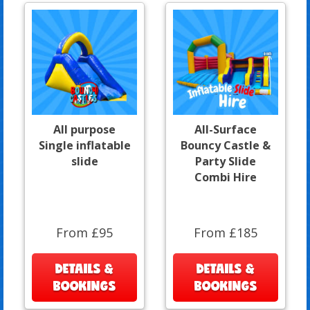
All purpose
All-Surface
Single inflatable
Bouncy Castle &
slide
Party Slide
Combi Hire
From £95
From £185
DETAILS &
DETAILS &
BOOKINGS
BOOKINGS