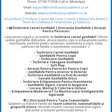
Phone: 07706 719708 (Call or WhatsApp)
Email:
support@bristolbouncycastlehire.co.uk
Website:
www.bristolbouncycastlehire.co.uk
All products
|
Products
|
Areas We Cover
|
Home
|
Mascot hire Bristol
|
Terms & Conditions
|
Testimonials
|
Contact us
🎉🏰
Închiriere Castel Gonflabil | Distracție Gonflabilă | Atracții
Pentru Petreceri
Cauți servicii sigure și accesibile de
închiriere castel gonflabil
? Oferim
castele gonflabile distractive, atracții pentru copii și echipamente pentru
evenimente, perfecte pentru aniversări, evenimente școlare, nunți,
petreceri de familie și evenimente comunitare 🎈
✅
Închiriere Castel Gonflabil
✅
Gonflabile Pentru Copii
✅
Închiriere Gonflabile
✅
Închiriere Tobogane Gonflabile
✅
Soft Play
✅
Atracții Pentru Petreceri Pentru Copii
✅
Gonflabile Pentru Interior Și Exterior
✅
Închiriere Gonflabile La Preț Accesibil
✅
Castele Gonflabile Disco
✅
Închiriere Echipamente Pentru Evenimente
✅
Gonflabile Sigure, Curate Și Asigurate
✅
Livrare, Montaj Și Colectare Incluse
✅
Echipamente Moderne IoT Cu Monitorizare Inteligentă De
Siguranță
🌍🤝
Distracție Pentru Toate Comunitățile
Susținem cu mândrie familii din
toate culturile, naționalitățile și
grupurile etnice
. Serviciile noastre creează evenimente sigure,
distractive și incluzive pentru toată lumea 🎉